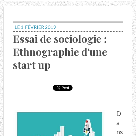
LE 1
FÉVRIER 2019
Essai de sociologie :
Ethnographie d'une
start up
D
a
ns