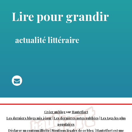
Lire pour grandir
actualité littéraire
Créer un blog
sur
Hautetfort
Les derniers blogs mis à jour
|
Les dernières notes publiées
|
Les tags les plus
populaires
Déclarer un contenu illicite
|
Mentions légales de ce blog
|
Hautetfort
est une