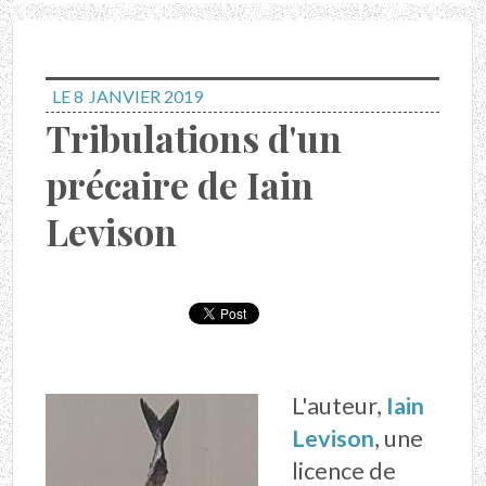
LE 8
JANVIER 2019
Tribulations d'un
précaire de Iain
Levison
L'auteur,
Iain
Levison
, une
licence de